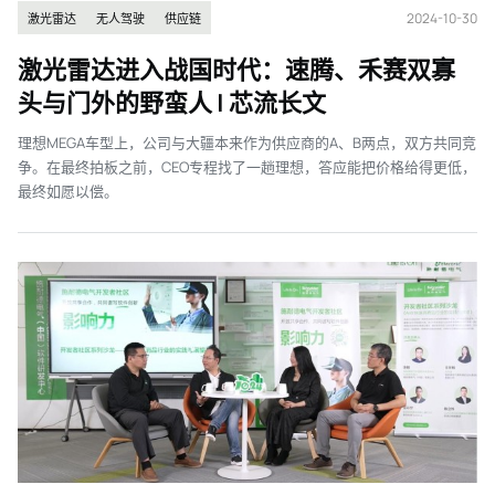
2024-10-30
激光雷达
无人驾驶
供应链
激光雷达进入战国时代：速腾、禾赛双寡
头与门外的野蛮人 | 芯流长文
理想MEGA车型上，公司与大疆本来作为供应商的A、B两点，双方共同竞
争。在最终拍板之前，CEO专程找了一趟理想，答应能把价格给得更低，
最终如愿以偿。