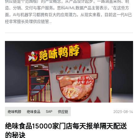
供应链是个范围极广的产业概念，从产品设计起步，一路涵盖采购、制
造、分销、交付与客户服务。思科AI/ML数据产品主管表示，“在这些方
面，AI与机器学习都拥有巨大的应用潜力。从现实来看，目前这一代AI已
经非常擅长处理供应链管...
2023-08-14
SAP
绝味鸭脖
绝味食品
供应链
绝味食品15000家门店每天报单隔天配送
的秘诀