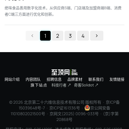
绝味食品善用数字化技术，从供应商S端、门店端及加盟商端B端、消费
者C端三方面进行优化和创新。
1
2
3
4
网站介绍
内容团队
招聘信息
品牌素材
联系我们
友情链接
旗下站点
科技行者 ↗
奇客Solidot ↗
© 2026 北京第二十六维信息技术有限公司 版权所有 ·
京ICP备
15039648号-7
· 京ICP证161336号 ·
京公网安备
11010802021500号 · 京网文(2025) 0096-033号 · (京)字第
20868号