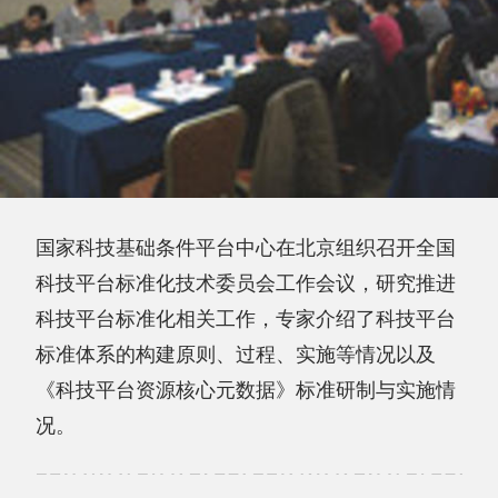
国家科技基础条件平台中心在北京组织召开全国
科技平台标准化技术委员会工作会议，研究推进
科技平台标准化相关工作，专家介绍了科技平台
标准体系的构建原则、过程、实施等情况以及
《科技平台资源核心元数据》标准研制与实施情
况。