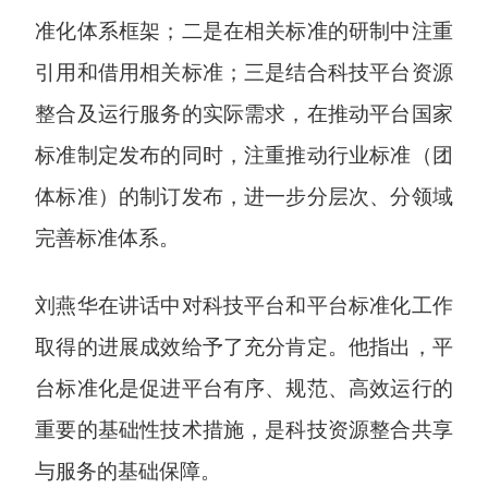
准化体系框架；二是在相关标准的研制中注重
引用和借用相关标准；三是结合科技平台资源
整合及运行服务的实际需求，在推动平台国家
标准制定发布的同时，注重推动行业标准（团
体标准）的制订发布，进一步分层次、分领域
完善标准体系。
刘燕华在讲话中对科技平台和平台标准化工作
取得的进展成效给予了充分肯定。他指出，平
台标准化是促进平台有序、规范、高效运行的
重要的基础性技术措施，是科技资源整合共享
与服务的基础保障。