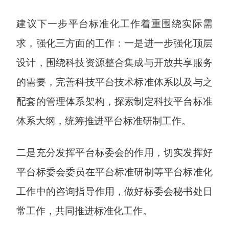
建议下一步平台标准化工作着重围绕实际需
求，强化三方面的工作：一是进一步强化顶层
设计，围绕科技资源整合集成与开放共享服务
的需要，完善科技平台技术标准体系以及与之
配套的管理体系架构，探索制定科技平台标准
体系大纲，统筹推进平台标准研制工作。
二是充分发挥平台标委会的作用，切实发挥好
平台标委会委员在平台标准研制等平台标准化
工作中的咨询指导作用，做好标委会秘书处日
常工作，共同推进标准化工作。