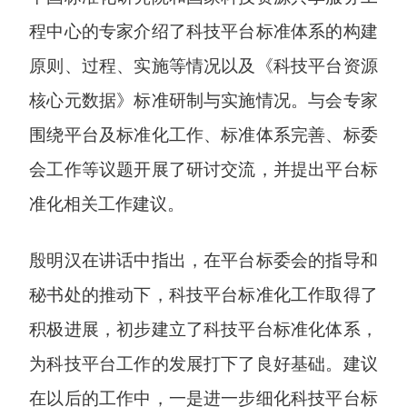
程中心的专家介绍了科技平台标准体系的构建
原则、过程、实施等情况以及《科技平台资源
核心元数据》标准研制与实施情况。与会专家
围绕平台及标准化工作、标准体系完善、标委
会工作等议题开展了研讨交流，并提出平台标
准化相关工作建议。
殷明汉在讲话中指出，在平台标委会的指导和
秘书处的推动下，科技平台标准化工作取得了
积极进展，初步建立了科技平台标准化体系，
为科技平台工作的发展打下了良好基础。建议
在以后的工作中，一是进一步细化科技平台标