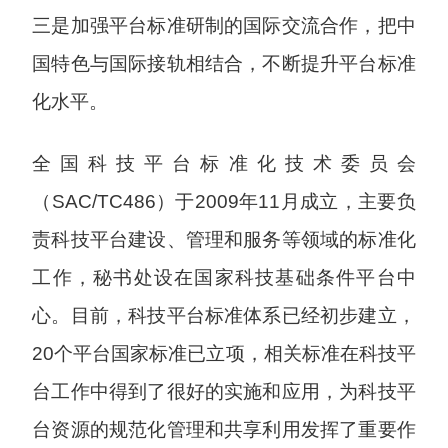
三是加强平台标准研制的国际交流合作，把中
国特色与国际接轨相结合，不断提升平台标准
化水平。
全国科技平台标准化技术委员会
（SAC/TC486）于2009年11月成立，主要负
责科技平台建设、管理和服务等领域的标准化
工作，秘书处设在国家科技基础条件平台中
心。目前，科技平台标准体系已经初步建立，
20个平台国家标准已立项，相关标准在科技平
台工作中得到了很好的实施和应用，为科技平
台资源的规范化管理和共享利用发挥了重要作