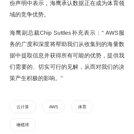
份声明中表示，海鹰承认数据正在成为体育领
域的竞争优势。
海鹰副总裁Chip Suttles补充表示：“ AWS服
务的广度和深度将帮助我们从收集到的海量数
据中提取信息并获得所有可能的优势，提供我
们需要的、切实可行的见解，从而对我们的决
策产生积极的影响。”
云计算
AWS
体育
橄榄球