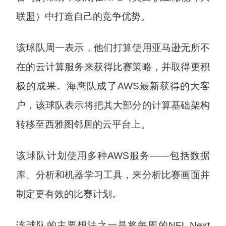
联盟）中打造自己的竞争优势。
该球队周一表示，他们打算使用亚马逊无所不
在的云计算服务来获得比赛策略，并取得更积
极的成果。海鹰队成了AWS最新获得的大客
户，该球队表示将把其大部分的计算基础架构
转移至西雅图邻居的云平台上。
该球队计划使用多种AWS服务——包括数据
库、分析和机器学习工具，来分析比赛画面并
制定更有效的比赛计划。
该球队的主要想法之一是将每周的NFL Next