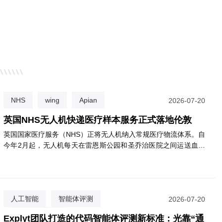
NHS
wing
Apian
2026-07-20
英国NHS无人机快递医疗样本服务正式落地伦敦
英国国家医疗服务（NHS）正将无人机纳入常规医疗物流体系。自
今年2月起，无人机每天在雷恩斯公园和圣乔治医院之间运送血液
等诊断样本，飞行仅需3分钟，比公路运输快约85%，且碳排放减
少高达98%。目前已有逾2000名患者受益。NHS计划将该服务扩
展至圣赫利尔、克罗伊登等多家医院，最终惠及约180万名患者。
该网络由英国医疗初创公司Apian与谷歌旗下Wing合作运营。
人工智能
智能体评测
2026-07-20
代码质量评估
Explyt团队打造的代码智能体评测新标准：光靠“通