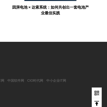
存项
因湃电池 × 达索系统：如何共创出一套电池产
AI走进
业最佳实践
客网
中国软件网
CIO时代网
中小企业IT网