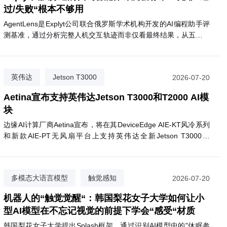
过/失败“根本不够用
AgentLens是Explyt公司联合俄罗斯学术机构开发的AI编程助手评
测基准，通过分析完整人机交互轨迹而非仅看最终结果，从五个维
度评估代码智能体的真实表现。
英伟达
Jetson T3000
2026-07-20
Aetina
Aetina宣布支持英伟达Jetson T3000和T2000 AI模
块
边缘AI计算厂商Aetina宣布，将在其DeviceEdge AIE-KT风冷系列
和新款AIE-PT无风扇平台上支持英伟达全新Jetson T3000和
T2000模块。T3000基于Blackwell GPU，最高提供865 FP4
TFLOPS算力，功耗70W；T2000则提供400 FP4 TFLOPS，面向
视觉AI代理和自主移动机器人等场景。两款模块预计2027年第一
多模态大语言模型
触觉感知
2026-07-20
季度上市，支持Nemotron、Cosmos 3等英伟达AI软件生态。
掩码隔离训练
机器人的“触觉觉醒“：韩国梨花女子大学如何让小
型AI模型在不忘记视觉的前提下学会“感受“材质
韩国梨花女子大学提出Splash框架，通过识别AI模型中的"休眠参