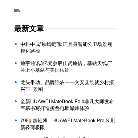
最新文章
中科中成“铁蜻蜓”验证具身智能公卫场景规
模化路径
通宇通讯3亿元参股佳贤通信，基站天线厂
补上小基站与美国认证
龙头带动、品牌强农——文安县绘就乡村振
兴“丰”景图
全新HUAWEI MateBook Fold非凡大师发布
巨幕书写打造折叠电脑巅峰体验
798g 超轻薄，HUAWEI MateBook Pro S 刷
新轻薄极限