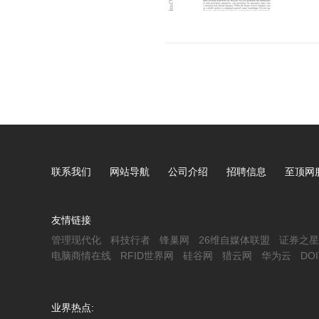
走进真实世界之后：安全、健康与产业的新
埃森哲：100年前是电
命题
值正在
联系我们
网站导航
公司介绍
招聘信息
至顶网
友情链接
管理现代化
科技行者
锋巢网
26维自媒体联盟
证券之星
电脑商情在线
RFID世界网
硅谷网
猎云网
华为云
DO
业界热点: