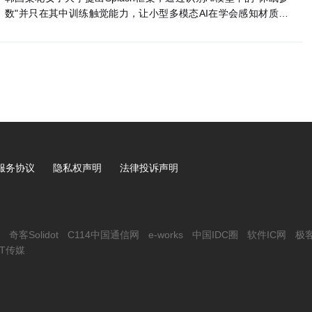
数"并只在其中训练触觉能力，让小型多模态AI在学会感知材质触
机，今天是AI，企业价
三一集团：数字化是必选项，AI是生
感的同时，完整保留原有视觉语言推理能力。
重新排序
服务协议
隐私权声明
法律投诉声明
奇客Solidot
C114中国通信网
e-works
中国IDC圈
软件IC网
极
IT传媒