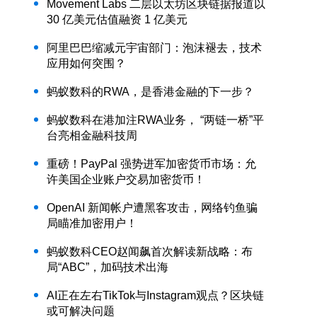
Movement Labs 二层以太坊区块链据报道以
30 亿美元估值融资 1 亿美元
阿里巴巴缩减元宇宙部门：泡沫褪去，技术
应用如何突围？
蚂蚁数科的RWA，是香港金融的下一步？
蚂蚁数科在港加注RWA业务， “两链一桥”平
台亮相金融科技周
重磅！PayPal 强势进军加密货币市场：允
许美国企业账户交易加密货币！
OpenAI 新闻帐户遭黑客攻击，网络钓鱼骗
局瞄准加密用户！
蚂蚁数科CEO赵闻飙首次解读新战略：布
局“ABC”，加码技术出海
AI正在左右TikTok与Instagram观点？区块链
或可解决问题