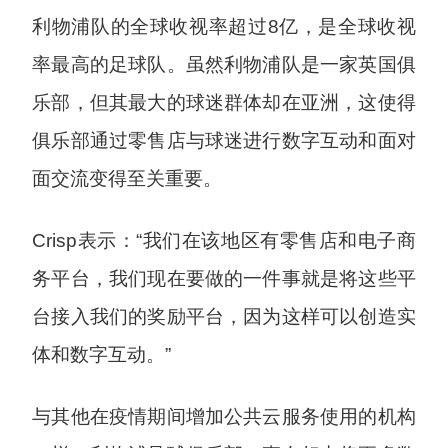
利物浦队的全球收视率超过8亿，是全球收视
率最高的足球队。虽然利物浦队是一家英国俱
乐部，但其最大的球迷群体却在亚洲，这使得
俱乐部通过零售店与球迷进行数字互动和面对
面交流变得至关重要。
Crisp表示：“我们在该地区有零售店和电子商
务平台，我们现在要做的一件事就是将这些平
台接入我们的奖励平台，因为这样可以创造实
体和数字互动。”
与其他在疫情期间增加公共云服务使用的机构