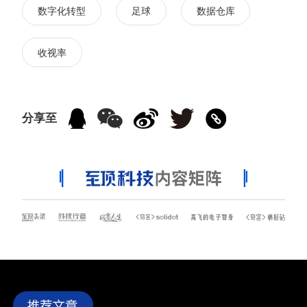
数字化转型
足球
数据仓库
收视率
分享至