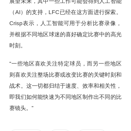
展望未来，其中一些工作可能会得到人工智能
（AI）的支持，LFC已经在这方面进行探索。
Crisp表示，人工智能可用于分析比赛录像，
并根据不同地区球迷的喜好确定比赛中的高光
时刻。
“一些地区喜欢关注特定球员，而另一些地区
则喜欢关注整场比赛或改变比赛的关键时刻和
战术。这一切都归结于速度、效率和相关性，
即我们如何能快速为不同地区制作出不同的比
赛镜头。”