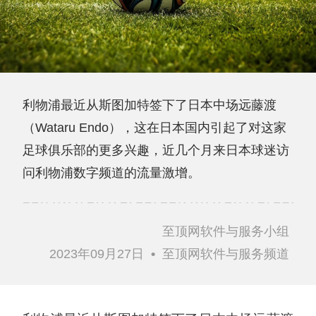
利物浦最近从斯图加特签下了日本中场远藤渡
（Wataru Endo），这在日本国内引起了对这家
足球俱乐部的更多兴趣，近几个月来日本球迷访
问利物浦数字频道的流量激增。
至顶网软件与服务小组
2023年09月27日
•
至顶网软件与服务频道