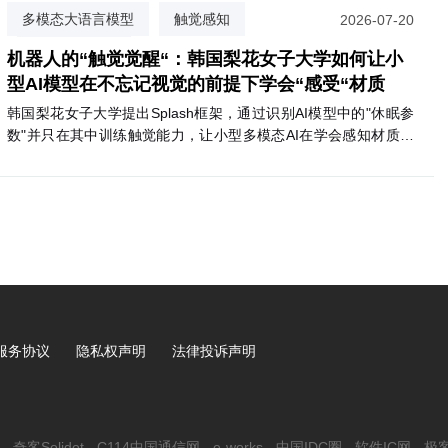
视觉AI代理和自主移动机器人等场景。两款模块预计2027年第一
：安全、健康与产业的新
埃森哲：100年前是电机，今天是AI，
多模态大语言模型
触觉感知
2026-07-20
季度上市，支持Nemotron、Cosmos 3等英伟达AI软件生态。
题
值正在重新排序
掩码隔离训练
机器人的“触觉觉醒“：韩国梨花女子大学如何让小
型AI模型在不忘记视觉的前提下学会“感受“材质
韩国梨花女子大学提出Splash框架，通过识别AI模型中的"休眠参
数"并只在其中训练触觉能力，让小型多模态AI在学会感知材质触
感的同时，完整保留原有视觉语言推理能力。
服务协议
隐私权声明
法律投诉声明
奇客Solidot
C114中国通信网
e-works
中国IDC圈
软件IC网
极