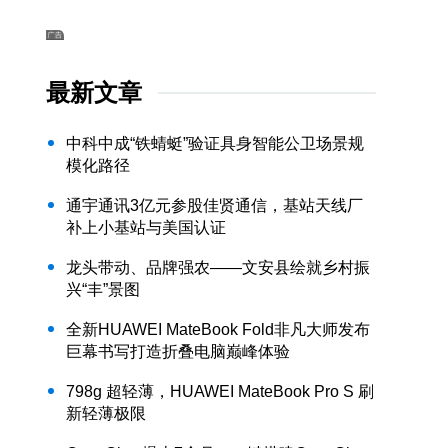
最新文章
中科中成“铁蜻蜓”验证具身智能公卫场景规
模化路径
通宇通讯3亿元参股佳贤通信，基站天线厂
补上小基站与美国认证
龙头带动、品牌强农——文安县绘就乡村振
兴“丰”景图
全新HUAWEI MateBook Fold非凡大师发布
巨幕书写打造折叠电脑巅峰体验
798g 超轻薄，HUAWEI MateBook Pro S 刷
新轻薄极限