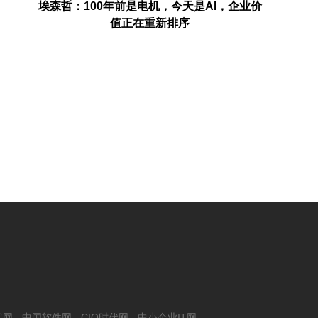
企业价
三一集团：数字化是必选项，AI是生存项
因湃电池
客网
中国软件网
CIO时代网
中小企业IT网