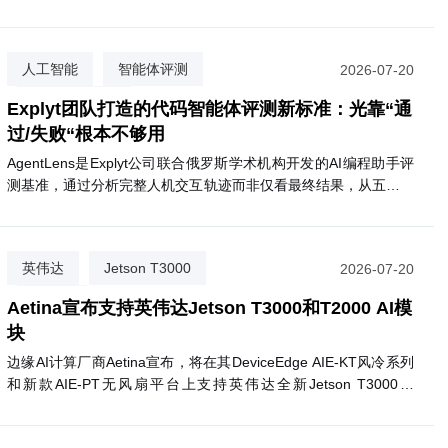
少高达98%。目前已有逾2000名患者受益。NHS计划将该服务扩
展至圣赫利尔、克罗伊登等多家医院，最终惠及约180万名患者。
该网络由英国医疗初创公司Apian与谷歌旗下Wing合作运营。
人工智能
智能体评测
2026-07-20
代码质量评估
Explyt团队打造的代码智能体评测新标准：光靠“通
过/失败“根本不够用
AgentLens是Explyt公司联合俄罗斯学术机构开发的AI编程助手评
测基准，通过分析完整人机交互轨迹而非仅看最终结果，从五个维
度评估代码智能体的真实表现。
英伟达
Jetson T3000
2026-07-20
Aetina
Aetina宣布支持英伟达Jetson T3000和T2000 AI模
块
边缘AI计算厂商Aetina宣布，将在其DeviceEdge AIE-KT风冷系列
和新款AIE-PT无风扇平台上支持英伟达全新Jetson T3000和
T2000模块。T3000基于Blackwell GPU，最高提供865 FP4
TFLOPS算力，功耗70W；T2000则提供400 FP4 TFLOPS，面向