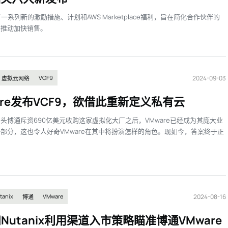
，今天是AI，企业价值正在重新排序
AI+软件：打开智能新空间
了一系列新的激励措施、计划和AWS Marketplace福利，旨在简化合作伙伴的
并推动加快销售。
2024-09-03
VCF9
虚拟云网络
are发布VCF9，欲借此重新定义私有云
头博通斥资690亿美元收购这家虚拟化大厂之后，VMware已经成为其庞大业
部分，这也令人好奇VMware在其中将扮演怎样的角色。现如今，答案终于正
2024-08-16
tanix
VMware
博通
Nutanix利用渠道入市策略瞄准博通VMware