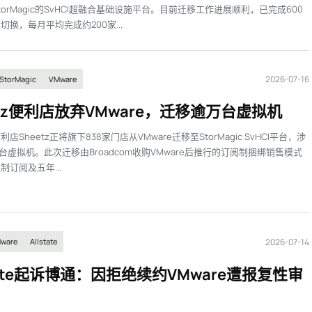
torMagic的SvHCI超融合基础设施平台。目前迁移工作进展顺利，已完成600
切换，每月平均完成约200家...
2026-07-16
StorMagic
VMware
etz便利店放弃VMware，迁移逾万台虚拟机
店Sheetz正将旗下838家门店从VMware迁移至StorMagic SvHCI平台，涉
00台虚拟机。此次迁移由Broadcom收购VMware后推行的订阅制捆绑销售模式
制订阅及五年...
2026-07-14
ware
Allstate
state起诉博通：因拒绝续约VMware遭报复性审