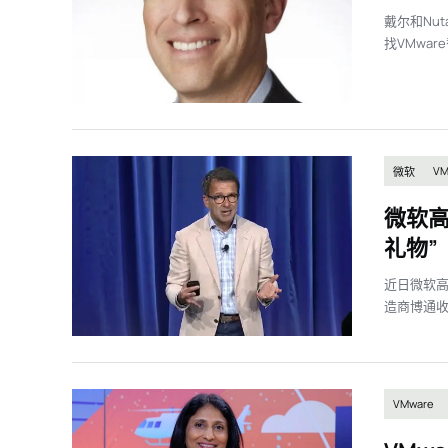
戴尔和Nu
找VMwa
VM
微软
微软高
礼物”
近日微软高管
造商博通收
VMware