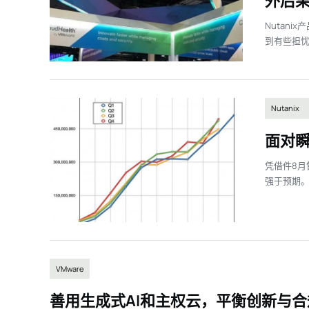
外后果
Nutani
到有些担
Nutanix
面对瞬
凭借件8月售
强于预期
VMware
善用生成式AI和主权云，平衡创新与合