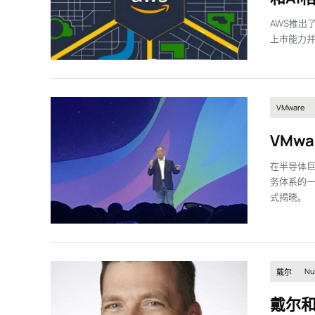
埃森哲：100年前是电机
AWS推出
上市能力
VMware
VMw
在半导体巨
务体系的一
式揭晓。
Nu
戴尔
戴尔和