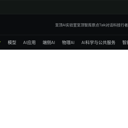
至顶AI实验室
至顶智库
原点Talk
对话科技行者
模型
AI应用
端侧AI
物理AI
AI科学与公共服务
智