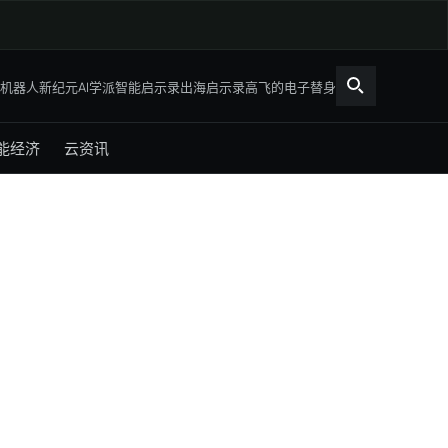
机器人新纪元
AI学派
智能启示录
出海启示录
高飞的电子替身
能经济
云资讯