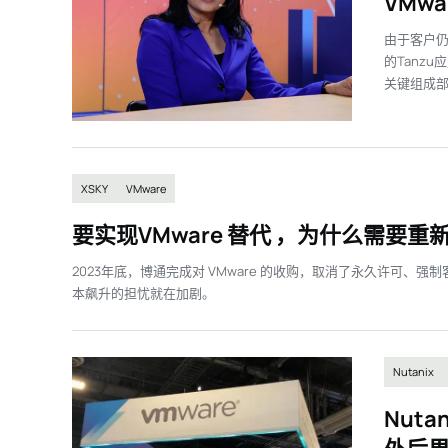
VMw
由于客户仍
的Tanz
关键组成
XSKY
VMware
要实现VMware 替代 ，为什么需要
2023年底，博通完成对 VMware 的收购，取消了永久许可、
本飙升的担忧就在加剧。
Nutanix
Nut