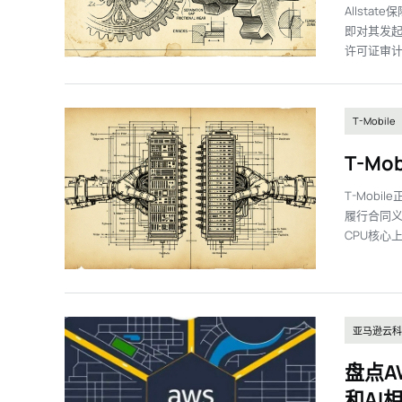
Allsta
即对其发起多
许可证审计。A
T-Mobile
T-M
T-Mob
履行合同义务
CPU核心上
亚马逊云科
盘点A
和AI