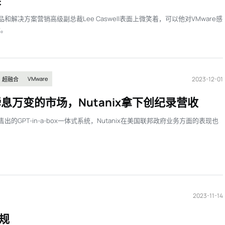
”
x产品和解决方案营销高级副总裁Lee Caswell表面上微笑着，可以他对VMware感
忧。
2023-12-01
VMware
超融合
息万变的市场，Nutanix拿下创纪录营收
出的GPT-in-a-box一体式系统，Nutanix在美国联邦政府业务方面的表现也
。
2023-11-14
规