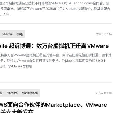
te保险公司指控博通在获悉其不打算续签VMware及CA Technologies合同后，随
项审计。博通旗下VMware于2025年12月对Allstate提起诉讼，称其未配合
lls...
2026-07-14
VMware
博通
obile 起诉博通：数万台虚拟机正迁离 VMware
ile正将数万台VMware虚拟机迁移至其他平台，同时在纽约法院起诉博通，要求其
，继续为VMware永久许可证提供支持。T-Mobile称其拥有约303,140个
运行的VMware虚拟机...
2024-09-10
VMware
Marketplace
技
WS面向合作伙伴的Marketplace、VMware
相关六大新发布