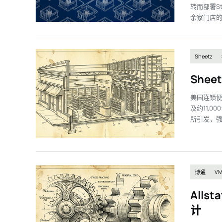
转而部署S
余家门店的
Sheetz
She
美国连锁便利
及约11,0
所引发，强
VM
博通
All
计