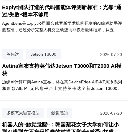
代码质量评估
Explyt团队打造的代码智能体评测新标准：光靠“通
过/失败“根本不够用
AgentLens是Explyt公司联合俄罗斯学术机构开发的AI编程助手评
测基准，通过分析完整人机交互轨迹而非仅看最终结果，从五个维
度评估代码智能体的真实表现。
英伟达
Jetson T3000
2026-07-20
Aetina
Aetina宣布支持英伟达Jetson T3000和T2000 AI模
块
边缘AI计算厂商Aetina宣布，将在其DeviceEdge AIE-KT风冷系列
和新款AIE-PT无风扇平台上支持英伟达全新Jetson T3000和
T2000模块。T3000基于Blackwell GPU，最高提供865 FP4
TFLOPS算力，功耗70W；T2000则提供400 FP4 TFLOPS，面向
视觉AI代理和自主移动机器人等场景。两款模块预计2027年第一
多模态大语言模型
触觉感知
2026-07-20
季度上市，支持Nemotron、Cosmos 3等英伟达AI软件生态。
掩码隔离训练
机器人的“触觉觉醒“：韩国梨花女子大学如何让小