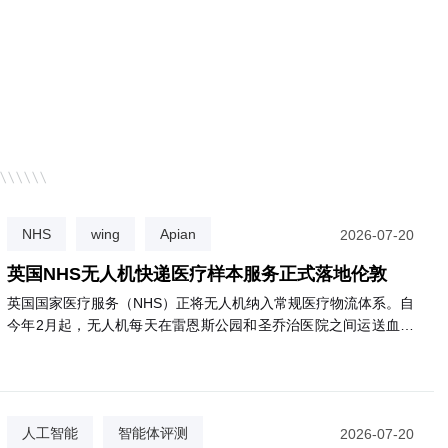
三一集团：数字化是必选项，AI是生存项
因湃电池 × 达索
业
NHS
wing
Apian
2026-07-20
英国NHS无人机快递医疗样本服务正式落地伦敦
英国国家医疗服务（NHS）正将无人机纳入常规医疗物流体系。自
今年2月起，无人机每天在雷恩斯公园和圣乔治医院之间运送血液
等诊断样本，飞行仅需3分钟，比公路运输快约85%，且碳排放减
少高达98%。目前已有逾2000名患者受益。NHS计划将该服务扩
展至圣赫利尔、克罗伊登等多家医院，最终惠及约180万名患者。
该网络由英国医疗初创公司Apian与谷歌旗下Wing合作运营。
人工智能
智能体评测
2026-07-20