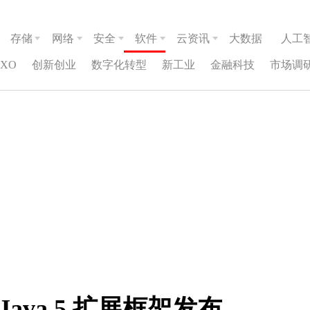
存储
网络
安全
软件
云资讯
大数据
人工
CXO
创新创业
数字化转型
新工业
金融科技
市场调
uts Java 5 扩展框架发布